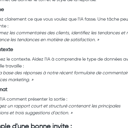
rmet de donner le ton et le style de la réponse.
he
ez clairement ce que vous voulez que l'IA fasse. Une tâche peu
nte :
sumez les commentaires des clients, identifiez les tendances et
ence les tendances en matière de satisfaction. »
texte
sez le contexte. Aidez l'IA à comprendre le type de données a
le travaille :
r la base des réponses à notre récent formulaire de commentai
ices marketing. »
mat
l'IA comment présenter la sortie :
digez un rapport court et structuré contenant les principales
ions et trois suggestions d'action. »
le d'une bonne invite :