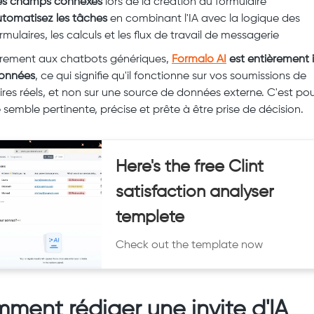
es champs connexes
lors de la création du formulaire
tomatisez les tâches
en combinant l'IA avec la logique des
rmulaires, les calculs et les flux de travail de messagerie
rement aux chatbots génériques,
Formalo AI
est entièrement 
données
, ce qui signifie qu'il fonctionne sur vos soumissions de
ires réels, et non sur une source de données externe. C'est po
e semble pertinente, précise et prête à être prise de décision.
Here's the free Clint
satisfaction analyser
templete
Check out the template now
ment rédiger une invite d'IA