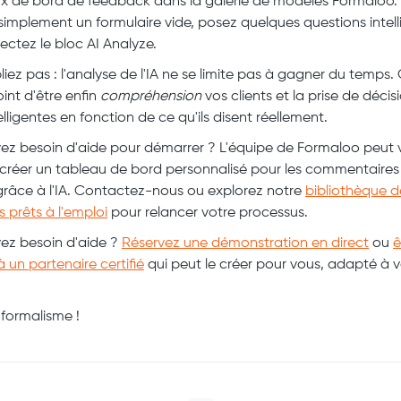
x de bord de feedback dans la galerie de modèles Formaloo.
simplement un formulaire vide, posez quelques questions intell
ectez le bloc AI Analyze.
liez pas : l'analyse de l'IA ne se limite pas à gagner du temps. 
oint d'être enfin
compréhension
vos clients et la prise de décis
elligentes en fonction de ce qu'ils disent réellement.
ez besoin d'aide pour démarrer ? L'équipe de Formaloo peut 
 créer un tableau de bord personnalisé pour les commentaires
 grâce à l'IA. Contactez-nous ou explorez notre
bibliothèque d
 prêts à l'emploi
pour relancer votre processus.
ez besoin d'aide ?
Réservez une démonstration en direct
ou
ê
 un partenaire certifié
qui peut le créer pour vous, adapté à v
formalisme !