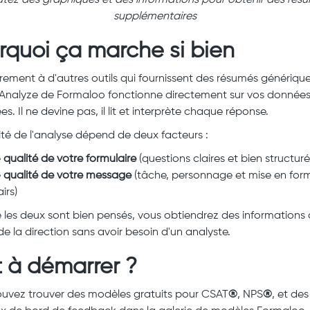
supplémentaires
rquoi ça marche si bien
rement à d'autres outils qui fournissent des résumés générique
 Analyze de Formaloo fonctionne directement sur vos donnée
es. Il ne devine pas, il lit et interprète chaque réponse.
ité de l'analyse dépend de deux facteurs :
e
qualité de votre formulaire
(questions claires et bien structuré
e
qualité de votre message
(tâche, personnage et mise en for
airs)
 les deux sont bien pensés, vous obtiendrez des informations
de la direction sans avoir besoin d'un analyste.
t à démarrer ?
uvez trouver des modèles gratuits pour CSAT
®
, NPS
®
, et des