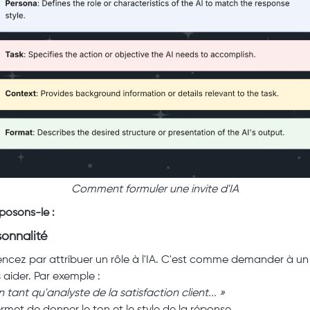
Comment formuler une invite d'IA
osons-le :
sonnalité
ez par attribuer un rôle à l'IA. C'est comme demander à un
 aider. Par exemple :
n tant qu'analyste de la satisfaction client... »