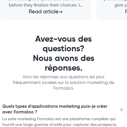
before they finalize their choices. In
give 
this guide, we will explain how lead
Read article
Addition
generation works and how effective
success
strategies can help your business
strategies
grow.
Avez-vous des
questions?
Nous avons des
réponses.
Voici les réponses aux questions les plus
fréquemment posées sur la solution marketing de
Formaloo.
Quels types d'applications marketing puis-je créer
avec Formaloo ?
La suite marketing Formaloo est une plateforme complète qui
fournit une large gamme d'outils pour capturer des prospects,