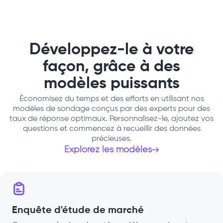
surveys for our clients
potential clie
and also surv
feedback aft
Formaloo I ca
Développez-le à votre
beautiful for
data I want
façon, grâce à des
modèles puissants
Économisez du temps et des efforts en utilisant nos
modèles de sondage conçus par des experts pour des
taux de réponse optimaux. Personnalisez-le, ajoutez vos
questions et commencez à recueillir des données
précieuses.
Explorez les modèles
Enquête d'étude de marché