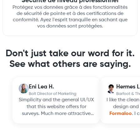
Sécurité de niveau professionnel
Protégez vos données grâce à des fonctionnalités
de sécurité de pointe et à des certifications de
conformité. Ayez l'esprit tranquille en sachant que
vos données sont protégées.
Don't just take our word for it.
See what others are saying.
Eni Lea H.
Hermes L
Bolt Director of Marketing
Barfoot & T
Simplicity and the general UI/UX
I like the clea
that this website offers for
design and 
surveys. Much more attractive
Formaloo
. I
and more patronizable than G
but beautiful 
products.
Formaloo
provides
support te
better and more personalized
responsive. 