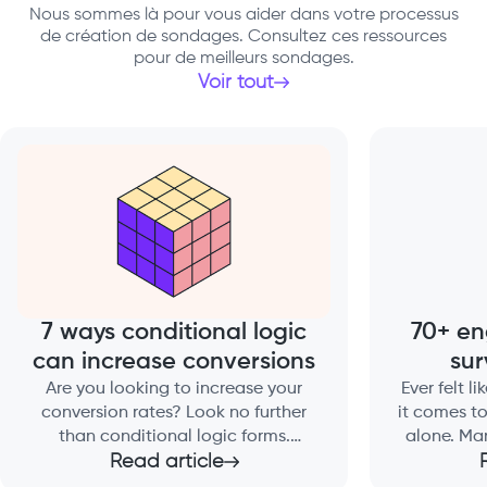
Nous sommes là pour vous aider dans votre processus
de création de sondages. Consultez ces ressources
pour de meilleurs sondages.
Voir tout
7 ways conditional logic
70+ en
can increase conversions
sur
Are you looking to increase your
Ever felt l
conversion rates? Look no further
it comes to
than conditional logic forms.
alone. Man
These forms are the unsung heroes
Read article
understan
that can significantly impact your
need. That