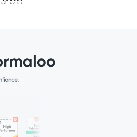
ormaloo
nfiance.