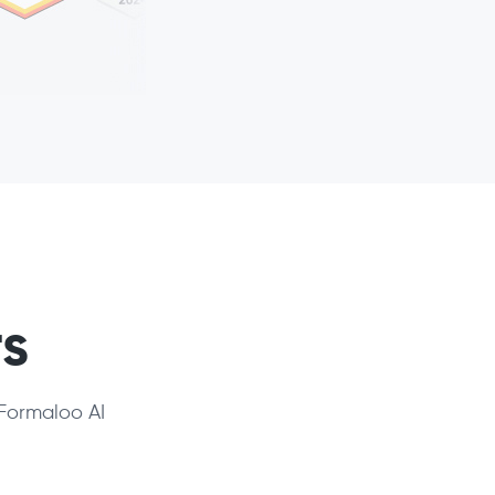
s
Formaloo AI