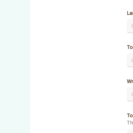
La
To
Wr
To
Th