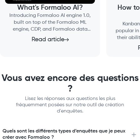
What's Formaloo AI?
How to
Introducing Formaloo AI engine 1.0,
built on top of the Formaloo ML
Kanban
engine, CDP, and Formaloo data
popular i
analytics.
their abil
Read article
Formaloo AI is the next generation of
tasks and
the whole Formaloo platform.
But ho
Vous avez encore des questions
?
Lisez les réponses aux questions les plus
fréquemment posées sur notre outil de création
d'enquêtes.
Quels sont les différents types d’enquêtes que je peux
créer avec Formaloo ?