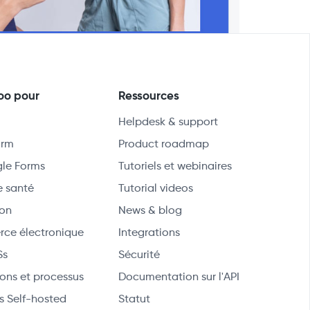
oo pour
Ressources
Helpdesk & support
orm
Product roadmap
le Forms
Tutoriels et webinaires
e santé
Tutorial videos
ion
News & blog
ce électronique
Integrations
Ss
Sécurité
ons et processus
Documentation sur l'API
s Self-hosted
Statut