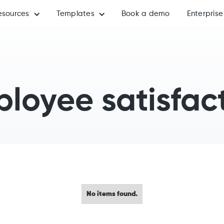
esources
Templates
Book a demo
Enterprise
loyee satisfac
No items found.