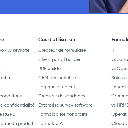
se
Cas d'utilisation
Formal
oo 4.0 keynote
Créateur de formulaire
RH
Client portal builder
vs Jotf
n
PDF builder
vs Goog
acter
CRM personnalisé
Soins d
Logique et calcul
Éducat
conditions
Créateur de sondages
Commer
de confidentialité
Enterprise survey software
vs HRM
 le RGPD
Formaloo for nonprofits
Opérati
 route du produit
Formaloo AI
Cloud v