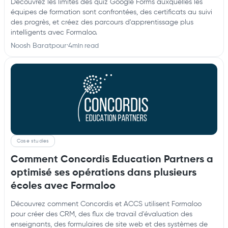
Découvrez les limites des quiz Google Forms auxquelles les
équipes de formation sont confrontées, des certificats au suivi
des progrès, et créez des parcours d'apprentissage plus
intelligents avec Formaloo.
Noosh Baratpour
·
4
min read
Case studies
Comment Concordis Education Partners a
optimisé ses opérations dans plusieurs
écoles avec Formaloo
Découvrez comment Concordis et ACCS utilisent Formaloo
pour créer des CRM, des flux de travail d'évaluation des
enseignants, des formulaires de site web et des systèmes de